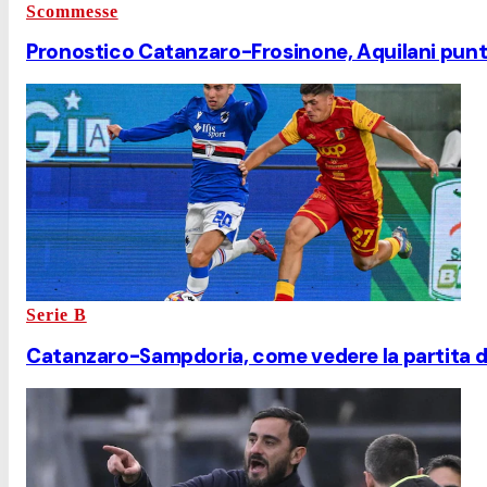
Scommesse
Pronostico Catanzaro-Frosinone, Aquilani punta
Serie B
Catanzaro-Sampdoria, come vedere la partita di S