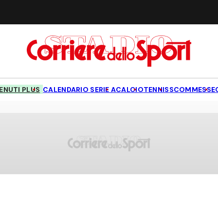
NUTI PLUS
CALENDARIO SERIE A
CALCIO
TENNIS
SCOMMESSE