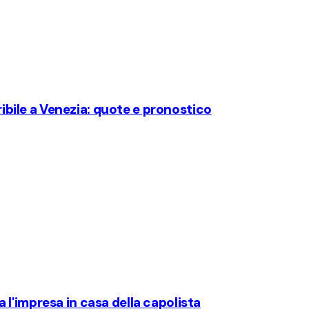
rribile a Venezia: quote e pronostico
l'impresa in casa della capolista