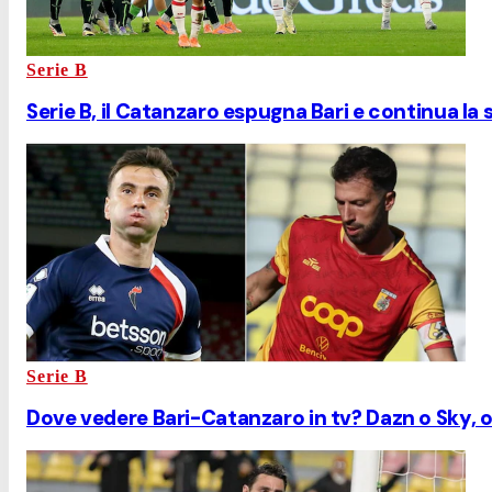
Serie B
Serie B, il Catanzaro espugna Bari e continua la s
Serie B
Dove vedere Bari-Catanzaro in tv? Dazn o Sky, o