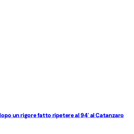
opo un rigore fatto ripetere al 94' al Catanzaro