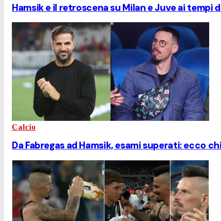
Hamsik e il retroscena su Milan e Juve ai tempi del
Calcio
Da Fabregas ad Hamsik, esami superati: ecco chi