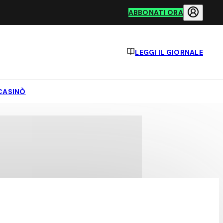
ABBONATI ORA
LEGGI IL GIORNALE
CASINÒ