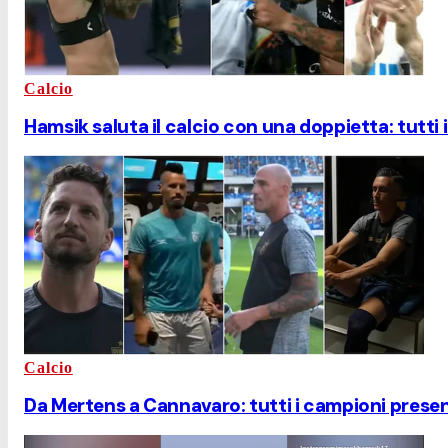
Calcio
Hamsik saluta il calcio con una doppietta: tutti 
Calcio
Da Mertens a Cannavaro: tutti i campioni presenti