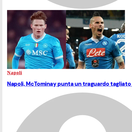
Napoli
Napoli, McTominay punta un traguardo tagliato d