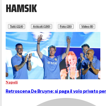
HAMSIK
Tutti (224)
Articoli (190)
Foto (26)
Video (8)
Napoli
Retroscena De Bruyne: si paga il volo privato per