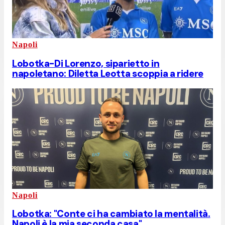
Napoli
Lobotka-Di Lorenzo, siparietto in
napoletano: Diletta Leotta scoppia a ridere
Napoli
Lobotka: "Conte ci ha cambiato la mentalità.
Napoli è la mia seconda casa"