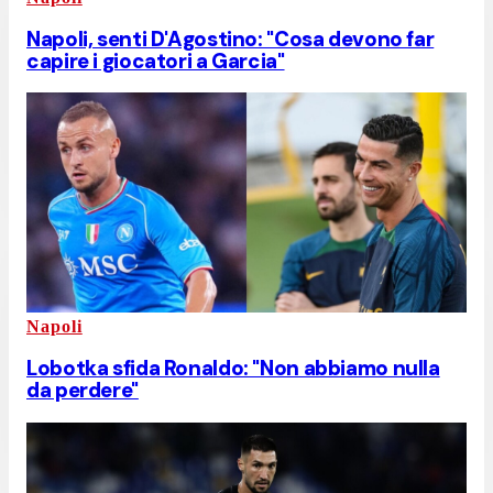
Napoli, senti D'Agostino: "Cosa devono far
capire i giocatori a Garcia"
Napoli
Lobotka sfida Ronaldo: "Non abbiamo nulla
da perdere"