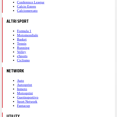
Conference League
Calcio Estero
Calciomercato
ALTRI SPORT
Formula 1
Motomondiale
Basket
Tennis
Running
Volley
eSports
Ciclismo
NETWORK
Auto
Autosprint
Inmoto
Motosprint
Guerinsportivo
Sport Network
Fantacup
UTILITY