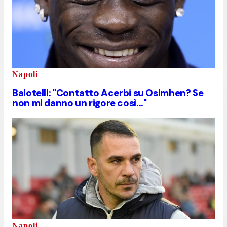
Napoli
Balotelli: "Contatto Acerbi su Osimhen? Se
non mi danno un rigore così..."
Napoli