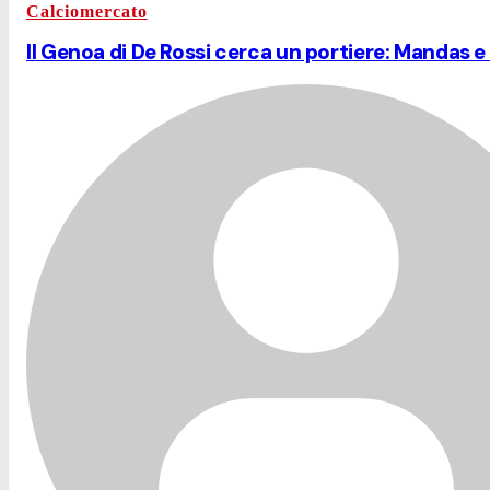
Calciomercato
Il Genoa di De Rossi cerca un portiere: Mandas e P