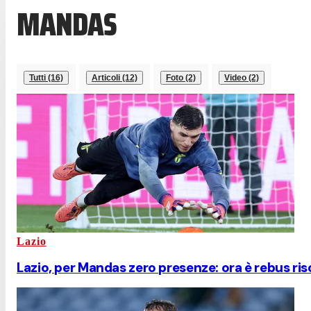
MANDAS
Tutti (16)
Articoli (12)
Foto (2)
Video (2)
Lazio
Lazio, per Mandas zero presenze: ora è rebus ri