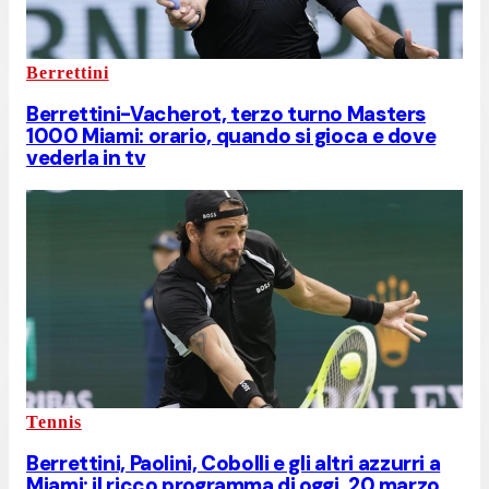
Berrettini
Berrettini-Vacherot, terzo turno Masters
1000 Miami: orario, quando si gioca e dove
vederla in tv
Tennis
Berrettini, Paolini, Cobolli e gli altri azzurri a
Miami: il ricco programma di oggi, 20 marzo