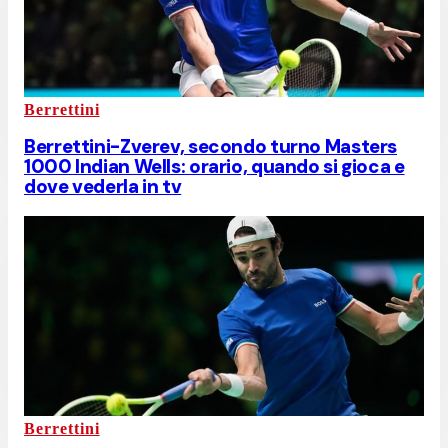
Berrettini
Berrettini-Zverev, secondo turno Masters
1000 Indian Wells: orario, quando si gioca e
dove vederla in tv
Berrettini