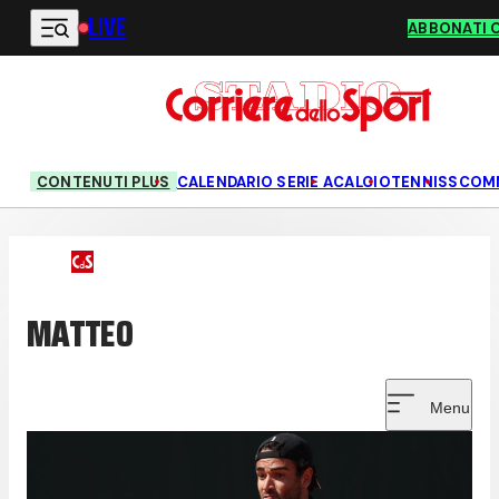
LIVE
Vai al contenuto principale
ABBONATI 
CONTENUTI PLUS
CALENDARIO SERIE A
CALCIO
TENNIS
SCOM
MATTEO
Menu