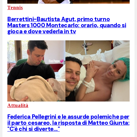
Tennis
Berrettini-Bautista Agut, primo turno
Masters 1000 Montecarlo: orario, quando si
gioca e dove vederla in tv
Attualità
Federica Pellegrini e le assurde polemiche per
il parto cesareo, la risposta di Matteo Giunta:
"C'è chi si diverte..."