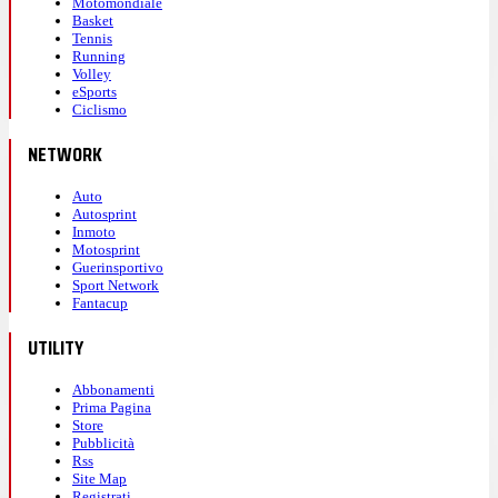
Motomondiale
Basket
Tennis
Running
Volley
eSports
Ciclismo
NETWORK
Auto
Autosprint
Inmoto
Motosprint
Guerinsportivo
Sport Network
Fantacup
UTILITY
Abbonamenti
Prima Pagina
Store
Pubblicità
Rss
Site Map
Registrati