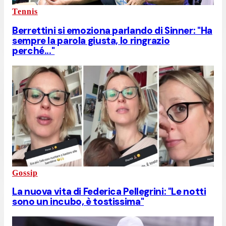
Tennis
Berrettini si emoziona parlando di Sinner: "Ha
sempre la parola giusta, lo ringrazio
perché..."
Gossip
La nuova vita di Federica Pellegrini: "Le notti
sono un incubo, è tostissima"