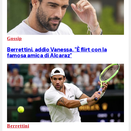
Gossip
Berrettini, addio Vanessa. "È flirt con la
famosa amica di Alcaraz"
Berrettini