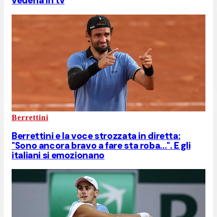
vederla in tv
Berrettini
Berrettini e la voce strozzata in diretta:
"Sono ancora bravo a fare sta roba...". E gli
italiani si emozionano