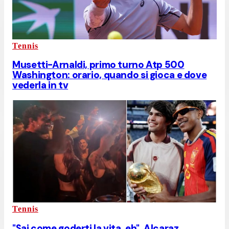
Tennis
Musetti-Arnaldi, primo turno Atp 500
Washington: orario, quando si gioca e dove
vederla in tv
Tennis
"Sai come goderti la vita, eh", Alcaraz