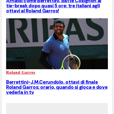
Arnaldi come Berrettini, batte Collignon al
tie-break dopo quasi 5 ore: tre italiani agli
ottavi al Roland Garros!
Roland Garros
Berrettini-J.M.Cerundolo, ottavi di finale
Roland Garros: orario, quando si gioca e dove
vederla in tv