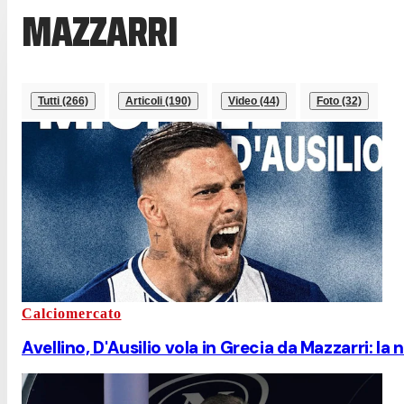
MAZZARRI
Tutti (266)
Articoli (190)
Video (44)
Foto (32)
Calciomercato
Avellino, D'Ausilio vola in Grecia da Mazzarri: la n