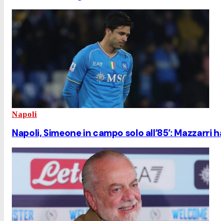
Napoli
Napoli, Simeone in campo solo all’85’: Mazzarri h