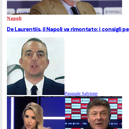
Napoli
De Laurentiis, il Napoli va rimontato: i consigli p
Pasquale Salvione