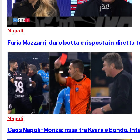
Napoli
Furia Mazzarri, duro botta e risposta in diretta 
Napoli
Caos Napoli-Monza: rissa tra Kvara e Bondo. Int