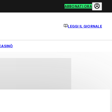
ABBONATI ORA
LEGGI IL GIORNALE
CASINÒ