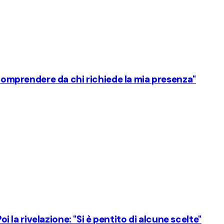
i comprendere da chi richiede la mia presenza"
oi la rivelazione: "Si è pentito di alcune scelte"