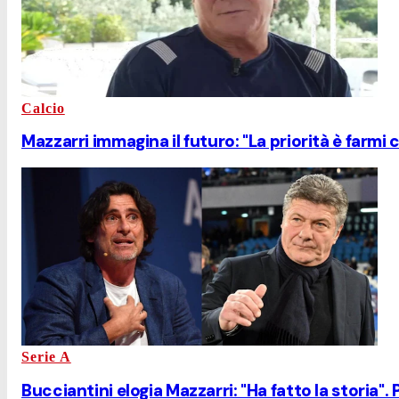
Calcio
Mazzarri immagina il futuro: "La priorità è farm
Serie A
Bucciantini elogia Mazzarri: "Ha fatto la storia". P