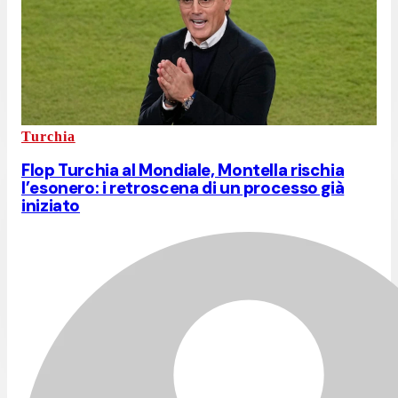
Turchia
Flop Turchia al Mondiale, Montella rischia
l’esonero: i retroscena di un processo già
iniziato