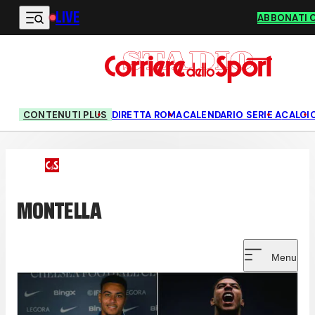
LIVE
Vai al contenuto principale
ABBONATI 
CONTENUTI PLUS
DIRETTA ROMA
CALENDARIO SERIE A
CALCI
MONTELLA
Menu