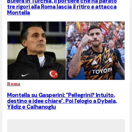
Bufera in Turchia, il portiere che ha parato
tre rigori alla Roma lascia il ritiro e attacca
Montella
Roma
Montella su Gasperini: "Pellegrini? Intuito,
destino e idee chiare". Poi l'elogio a Dybala,
Yildiz e Calhanoglu