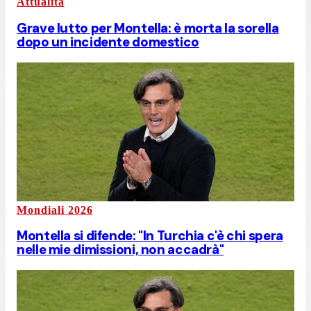
Attualità
Grave lutto per Montella: è morta la sorella
dopo un incidente domestico
Mondiali 2026
Montella si difende: "In Turchia c'è chi spera
nelle mie dimissioni, non accadrà"