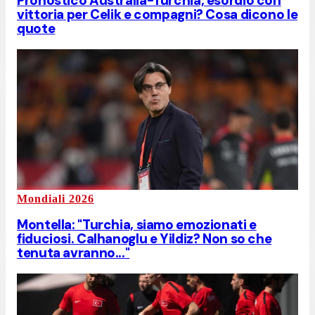
Pronostico Australia-Turchia, esordio con
vittoria per Celik e compagni? Cosa dicono le
quote
Mondiali 2026
Montella: "Turchia, siamo emozionati e
fiduciosi. Calhanoglu e Yildiz? Non so che
tenuta avranno..."