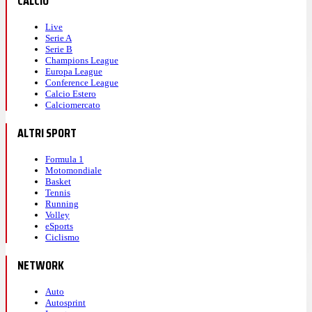
CALCIO
Live
Serie A
Serie B
Champions League
Europa League
Conference League
Calcio Estero
Calciomercato
ALTRI SPORT
Formula 1
Motomondiale
Basket
Tennis
Running
Volley
eSports
Ciclismo
NETWORK
Auto
Autosprint