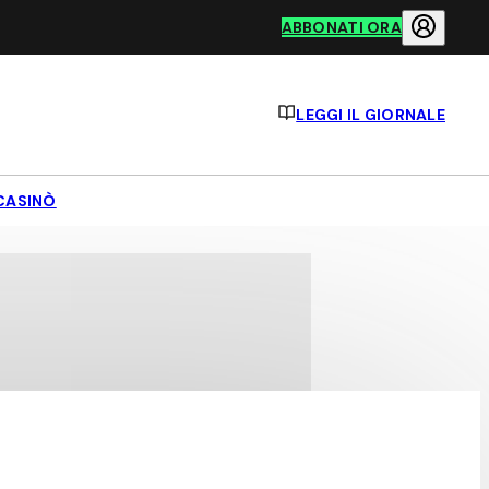
ABBONATI ORA
LEGGI IL GIORNALE
CASINÒ