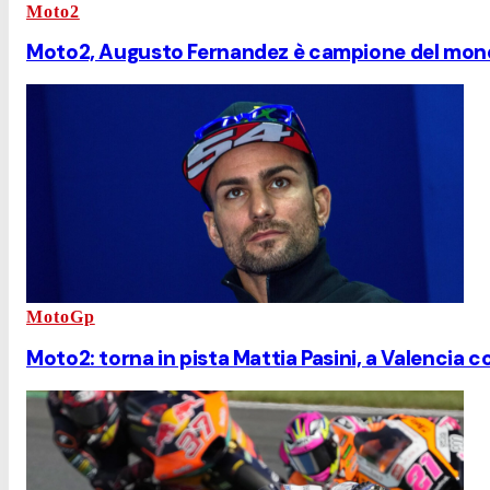
Moto2
Moto2, Augusto Fernandez è campione del mond
MotoGp
Moto2: torna in pista Mattia Pasini, a Valencia 