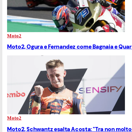
Moto2
Moto2, Ogura e Fernandez come Bagnaia e Quartar
Moto2
Moto2, Schwantz esalta Acosta: "Tra non molto 