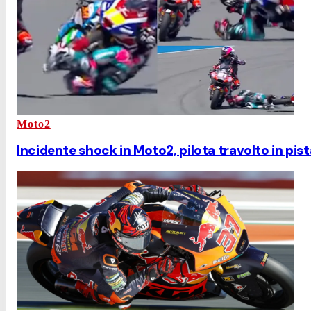
Moto2
Incidente shock in Moto2, pilota travolto in pist