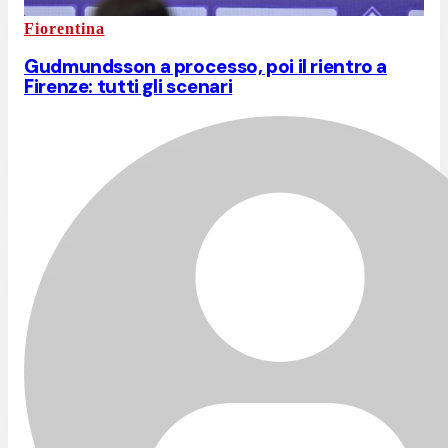
Fiorentina
Gudmundsson a processo, poi il rientro a
Firenze: tutti gli scenari