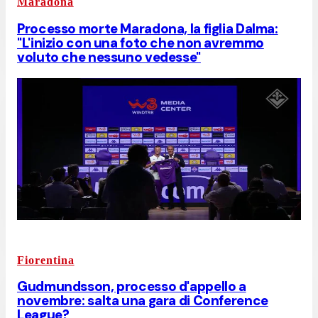
Maradona
Processo morte Maradona, la figlia Dalma:
"L'inizio con una foto che non avremmo
voluto che nessuno vedesse"
Fiorentina
Gudmundsson, processo d'appello a
novembre: salta una gara di Conference
League?