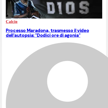
Calcio
Processo Maradona, trasmesso il video
dell'autopsia: "Dodici ore di agonia"