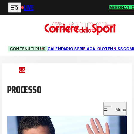
LIVE
Vai al contenuto principale
ABBONATI 
CONTENUTI PLUS
CALENDARIO SERIE A
CALCIO
TENNIS
SCOM
PROCESSO
Menu