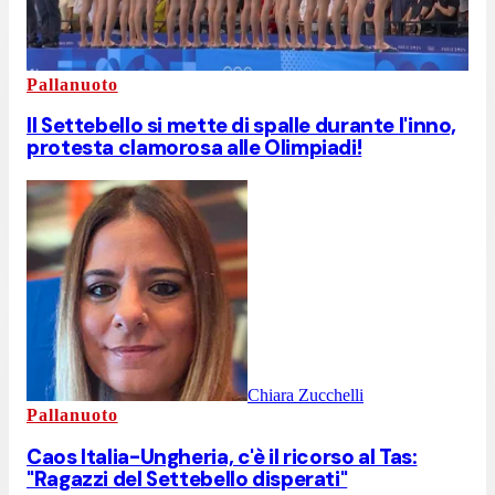
Pallanuoto
Il Settebello si mette di spalle durante l'inno,
protesta clamorosa alle Olimpiadi!
Chiara Zucchelli
Pallanuoto
Caos Italia-Ungheria, c'è il ricorso al Tas:
"Ragazzi del Settebello disperati"