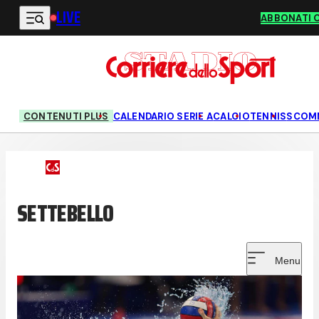
LIVE
Vai al contenuto principale
ABBONATI 
CONTENUTI PLUS
CALENDARIO SERIE A
CALCIO
TENNIS
SCOM
SETTEBELLO
Menu