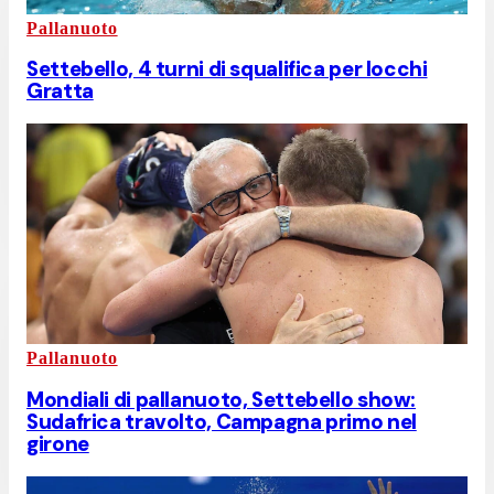
Pallanuoto
Settebello, 4 turni di squalifica per Iocchi
Gratta
Pallanuoto
Mondiali di pallanuoto, Settebello show:
Sudafrica travolto, Campagna primo nel
girone