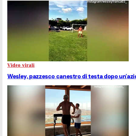
Video virali
Wesley, pazzesco canestro di testa dopo un'azi