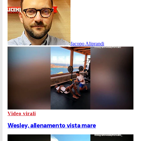
Jacopo Aliprandi
Video virali
Wesley, allenamento vista mare