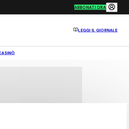
ABBONATI ORA
LEGGI IL GIORNALE
CASINÒ