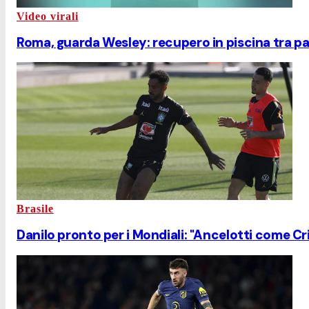
Video virali
Roma, guarda Wesley: recupero in piscina tra pa
Brasile
Danilo pronto per i Mondiali: "Ancelotti come Cri