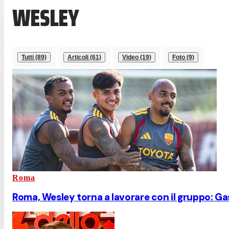
WESLEY
Tutti (89)
Articoli (61)
Video (19)
Foto (9)
Roma
Roma, Wesley torna a lavorare con il gruppo: Ga