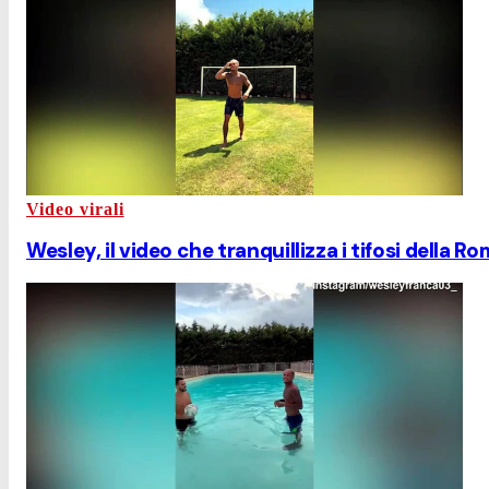
Video virali
Wesley, il video che tranquillizza i tifosi della R