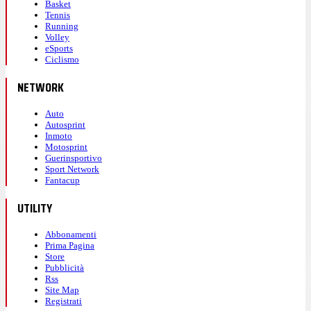
Basket
Tennis
Running
Volley
eSports
Ciclismo
NETWORK
Auto
Autosprint
Inmoto
Motosprint
Guerinsportivo
Sport Network
Fantacup
UTILITY
Abbonamenti
Prima Pagina
Store
Pubblicità
Rss
Site Map
Registrati