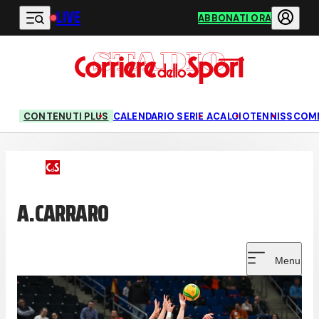
LIVE
Vai al contenuto principale
ABBONATI ORA
CONTENUTI PLUS
CALENDARIO SERIE A
CALCIO
TENNIS
SCOM
A.CARRARO
Menu