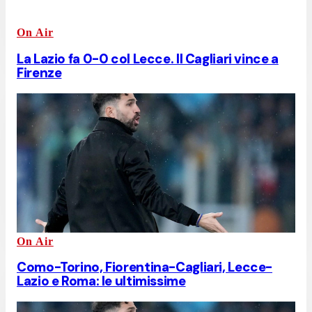
On Air
La Lazio fa 0-0 col Lecce. Il Cagliari vince a
Firenze
On Air
Como-Torino, Fiorentina-Cagliari, Lecce-
Lazio e Roma: le ultimissime