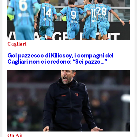
Cagliari
Gol pazzesco di Kilicsoy, i compagni del
Cagliari non ci credono: “Sei pazzo…”
On Air