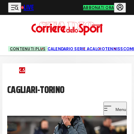
LIVE
Vai al contenuto principale
ABBONATI ORA
CONTENUTI PLUS
CALENDARIO SERIE A
CALCIO
TENNIS
SCOM
CAGLIARI-TORINO
Menu