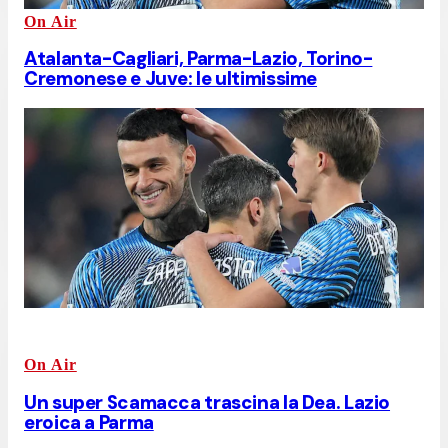
On Air
Atalanta-Cagliari, Parma-Lazio, Torino-
Cremonese e Juve: le ultimissime
On Air
Un super Scamacca trascina la Dea. Lazio
eroica a Parma