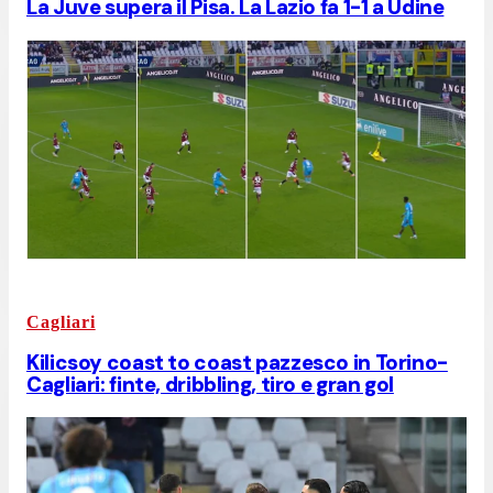
La Juve supera il Pisa. La Lazio fa 1-1 a Udine
Cagliari
Kilicsoy coast to coast pazzesco in Torino-
Cagliari: finte, dribbling, tiro e gran gol