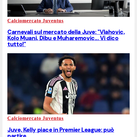
Calciomercato Juventus
Carnevali sul mercato della Juve: "Vlahovic,
Kolo Muani, Dibu e Muharemovic... Vi dico
tutto!"
Calciomercato Juventus
Juve, Kelly piace in Premier League: può
partire