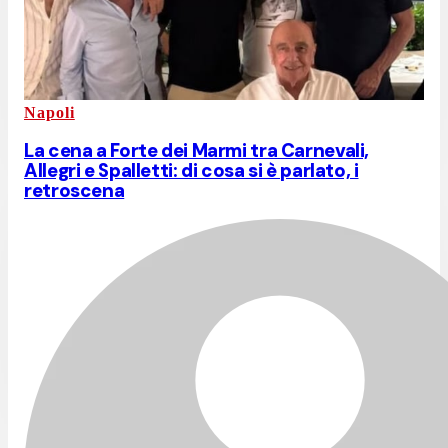
Napoli
La cena a Forte dei Marmi tra Carnevali,
Allegri e Spalletti: di cosa si è parlato, i
retroscena