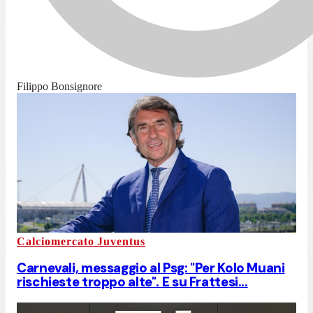
Filippo Bonsignore
Calciomercato Juventus
Carnevali, messaggio al Psg: "Per Kolo Muani
rischieste troppo alte". E su Frattesi...