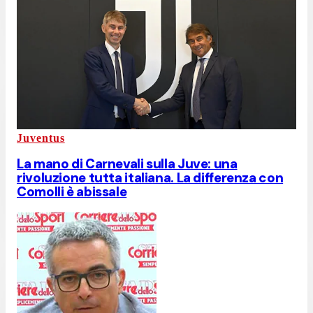
Juventus
La mano di Carnevali sulla Juve: una
rivoluzione tutta italiana. La differenza con
Comolli è abissale