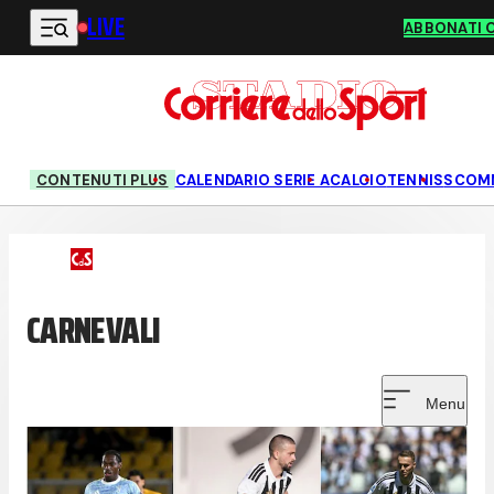
LIVE
Vai al contenuto principale
ABBONATI 
CONTENUTI PLUS
CALENDARIO SERIE A
CALCIO
TENNIS
SCOM
CARNEVALI
Menu