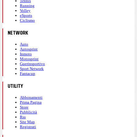
Tennis
Running
Volley
eSports
Ciclismo
NETWORK
Auto
Autosprint
Inmoto
Motosprint
Guerinsportivo
Sport Network
Fantacup
UTILITY
Abbonamenti
Prima Pagina
Store
Pubblicità
Rss
Site Map
Registrati