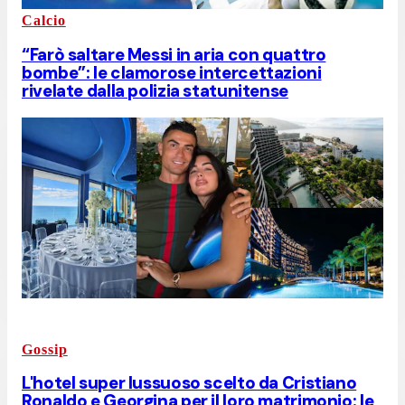
Calcio
“Farò saltare Messi in aria con quattro
bombe”: le clamorose intercettazioni
rivelate dalla polizia statunitense
Gossip
L'hotel super lussuoso scelto da Cristiano
Ronaldo e Georgina per il loro matrimonio: le