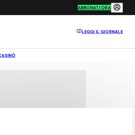
ABBONATI ORA
LEGGI IL GIORNALE
CASINÒ