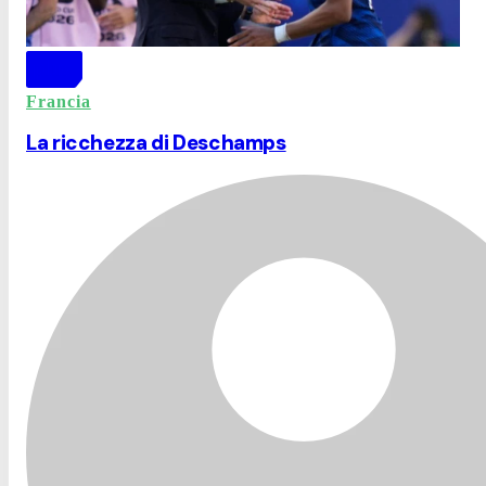
Francia
La ricchezza di Deschamps