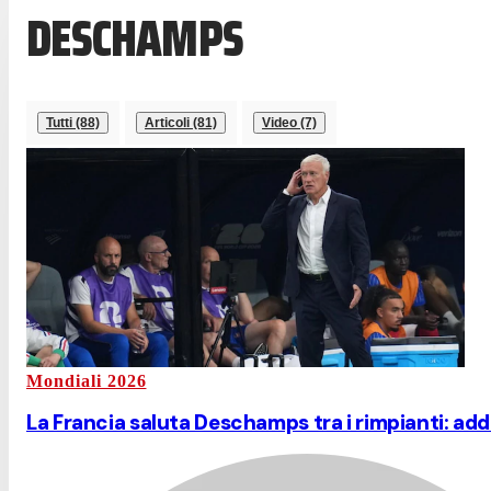
DESCHAMPS
Tutti (88)
Articoli (81)
Video (7)
Mondiali 2026
La Francia saluta Deschamps tra i rimpianti: addi