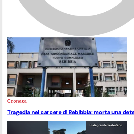
Cronaca
Tragedia nel carcere di Rebibbia: morta una dete