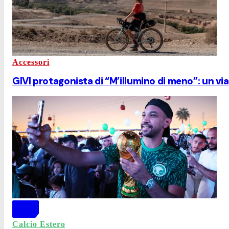
Accessori
GIVI protagonista di “M’illumino di meno”: un via
Calcio Estero