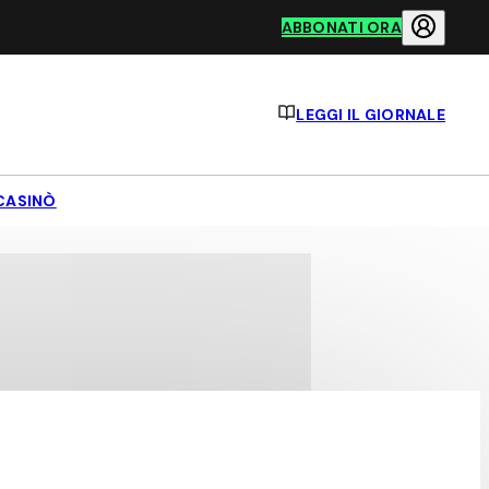
ABBONATI ORA
LEGGI IL GIORNALE
CASINÒ