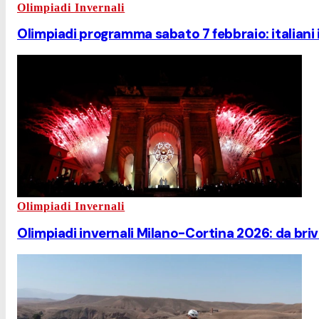
Olimpiadi Invernali
Olimpiadi programma sabato 7 febbraio: italiani i
Olimpiadi Invernali
Olimpiadi invernali Milano-Cortina 2026: da briv