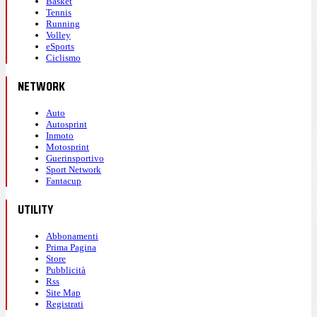
Basket
Tennis
Running
Volley
eSports
Ciclismo
NETWORK
Auto
Autosprint
Inmoto
Motosprint
Guerinsportivo
Sport Network
Fantacup
UTILITY
Abbonamenti
Prima Pagina
Store
Pubblicità
Rss
Site Map
Registrati