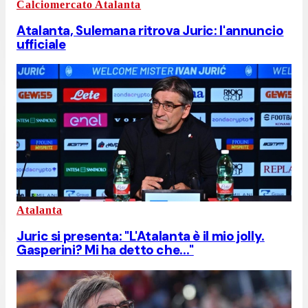
Calciomercato Atalanta
Atalanta, Sulemana ritrova Juric: l'annuncio
ufficiale
Atalanta
Juric si presenta: "L'Atalanta è il mio jolly.
Gasperini? Mi ha detto che..."