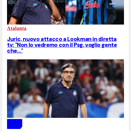
Atalanta
Juric, nuovo attacco a Lookman in diretta
tv: "Non lo vedremo con il Psg, voglio gente
che..."