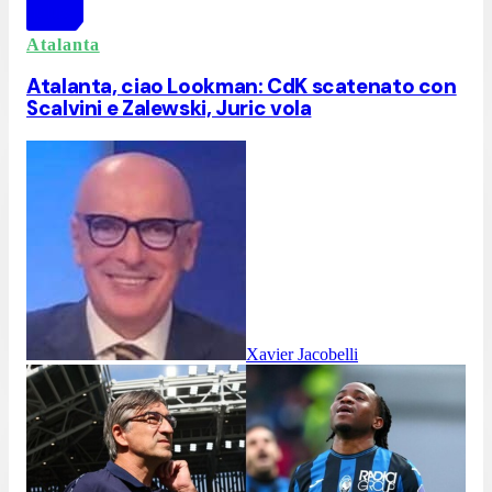
Atalanta
Atalanta, ciao Lookman: CdK scatenato con
Scalvini e Zalewski, Juric vola
Xavier Jacobelli