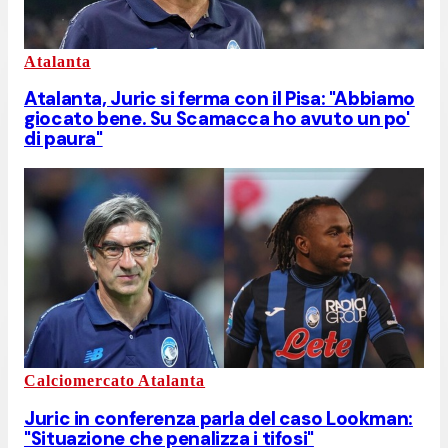
Atalanta
Atalanta, Juric si ferma con il Pisa: "Abbiamo
giocato bene. Su Scamacca ho avuto un po'
di paura"
Calciomercato Atalanta
Juric in conferenza parla del caso Lookman:
"Situazione che penalizza i tifosi"