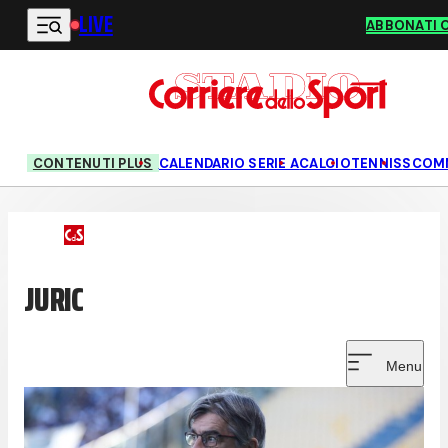
LIVE
Vai al contenuto principale
ABBONATI 
CONTENUTI PLUS
CALENDARIO SERIE A
CALCIO
TENNIS
SCOM
JURIC
Menu