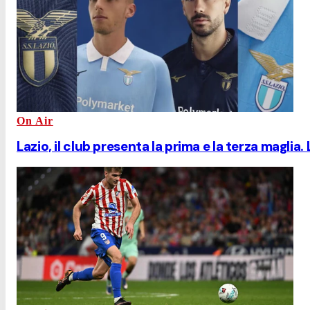
On Air
Lazio, il club presenta la prima e la terza maglia