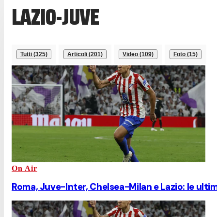
LAZIO-JUVE
Tutti (325)
Articoli (201)
Video (109)
Foto (15)
On Air
Roma, Juve-Inter, Chelsea-Milan e Lazio: le ulti