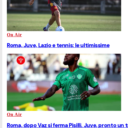
On Air
Roma, Juve, Lazio e tennis: le ultimissime
On Air
Roma, dopo Vaz si ferma Pisilli. Juve, pronto un 