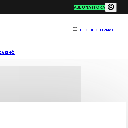
ABBONATI ORA
LEGGI IL GIORNALE
CASINÒ