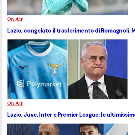
On Air
Lazio, congelato il trasferimento di Romagnoli. 
On Air
Lazio, Juve, Inter e Premier League: le ultimissim