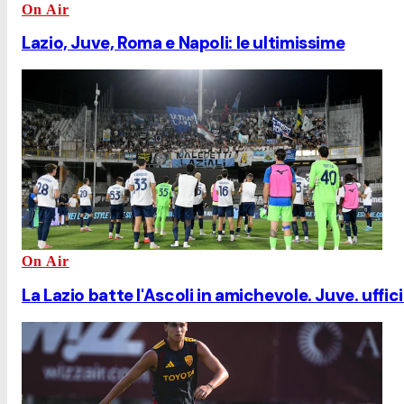
On Air
Lazio, Juve, Roma e Napoli: le ultimissime
On Air
La Lazio batte l'Ascoli in amichevole. Juve. uffic