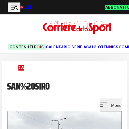
LIVE
Vai al contenuto principale
ABBONATI 
CONTENUTI PLUS
CALENDARIO SERIE A
CALCIO
TENNIS
SCOM
SAN%20SIRO
Menu