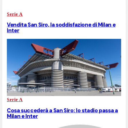
Serie A
Vendita San Siro, la soddisfazione di Milan e
Inter
Serie A
Cosa succederà a San Siro: lo stadio passa a
Milan e Inter