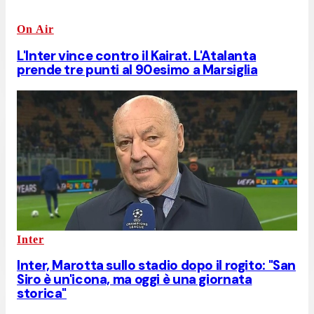
On Air
L'Inter vince contro il Kairat. L'Atalanta
prende tre punti al 90esimo a Marsiglia
Inter
Inter, Marotta sullo stadio dopo il rogito: "San
Siro è un'icona, ma oggi è una giornata
storica"