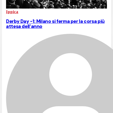
Ippica
Derby Day -1: Milano si ferma per la corsa più
attesa dell’anno