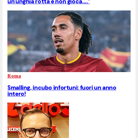
un'unghia rotta e non gioca...."
Roma
Smalling, incubo infortuni: fuori un anno
intero!