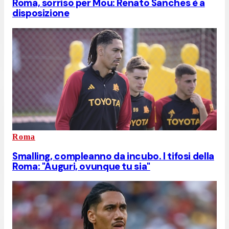
Roma, sorriso per Mou: Renato Sanches è a
disposizione
Roma
Smalling, compleanno da incubo. I tifosi della
Roma: "Auguri, ovunque tu sia"