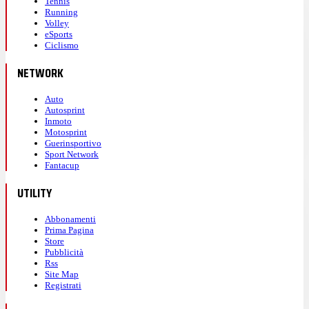
Tennis
Running
Volley
eSports
Ciclismo
NETWORK
Auto
Autosprint
Inmoto
Motosprint
Guerinsportivo
Sport Network
Fantacup
UTILITY
Abbonamenti
Prima Pagina
Store
Pubblicità
Rss
Site Map
Registrati