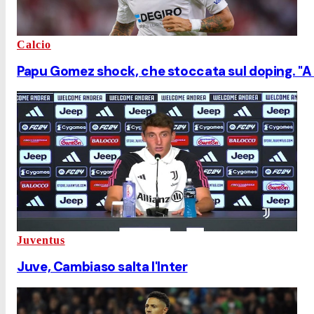
Calcio
Papu Gomez shock, che stoccata sul doping. "A c
Juventus
Juve, Cambiaso salta l'Inter