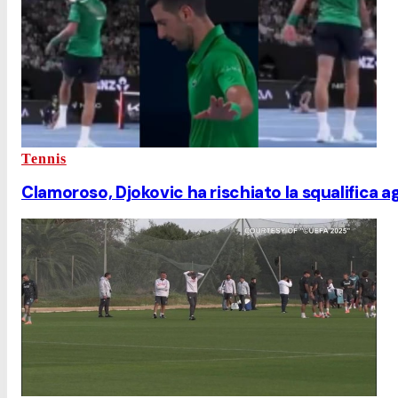
Tennis
Clamoroso, Djokovic ha rischiato la squalifica 