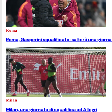
Roma
Roma, Gasperini squalificato: salterà una giornat
Milan
Milan, una giornata di squalifica ad Allegri