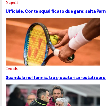
Napoli
Ufficiale, Conte squalificato due gare: salta Pa
Tennis
Scandalo nel tennis: tre giocatori arrestati perc