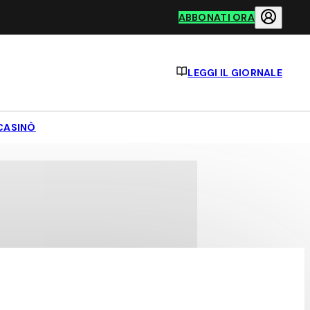
ABBONATI ORA
LEGGI IL GIORNALE
CASINÒ