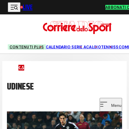
LIVE
Vai al contenuto principale
ABBONATI 
CONTENUTI PLUS
CALENDARIO SERIE A
CALCIO
TENNIS
SCOM
UDINESE
Menu