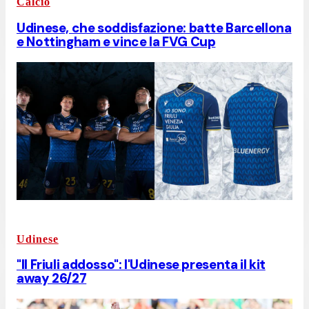
Calcio
Udinese, che soddisfazione: batte Barcellona
e Nottingham e vince la FVG Cup
Udinese
"Il Friuli addosso": l'Udinese presenta il kit
away 26/27