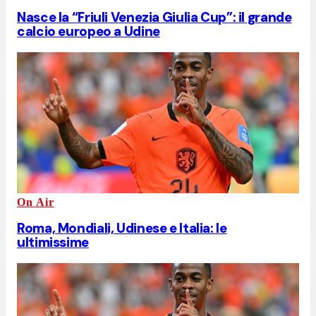
Nasce la “Friuli Venezia Giulia Cup”: il grande
calcio europeo a Udine
On Air
Roma, Mondiali, Udinese e Italia: le
ultimissime