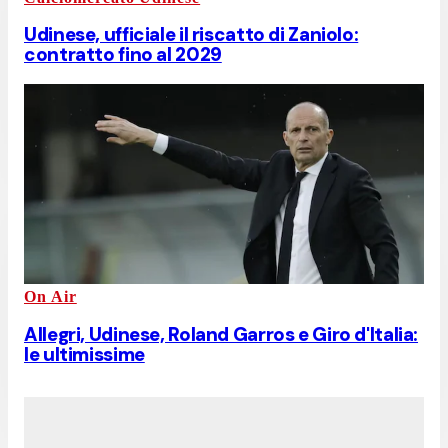
Udinese, ufficiale il riscatto di Zaniolo:
contratto fino al 2029
On Air
Allegri, Udinese, Roland Garros e Giro d'Italia:
le ultimissime