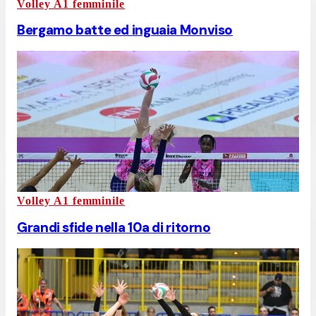
Volley A1 femminile
Bergamo batte ed inguaia Monviso
Volley A1 femminile
Grandi sfide nella 10a di ritorno