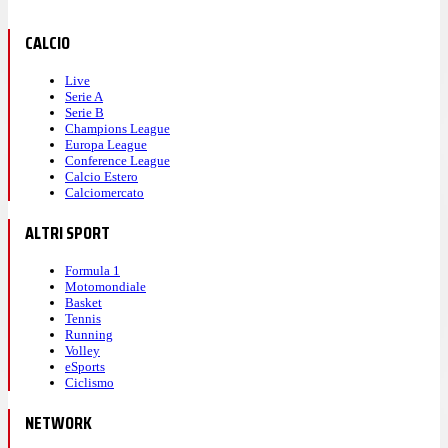
CALCIO
Live
Serie A
Serie B
Champions League
Europa League
Conference League
Calcio Estero
Calciomercato
ALTRI SPORT
Formula 1
Motomondiale
Basket
Tennis
Running
Volley
eSports
Ciclismo
NETWORK