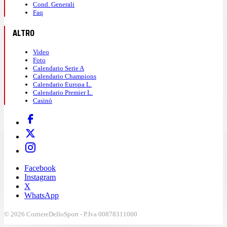
Cond. Generali
Faq
ALTRO
Video
Foto
Calendario Serie A
Calendario Champions
Calendario Europa L.
Calendario Premier L.
Casinò
Facebook
Instagram
X
WhatsApp
© 2026 CorriereDelloSport - P.Iva 00878311000