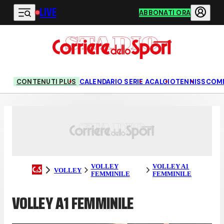
LIVE
Vai al contenuto principale
ABBONATI ORA
CONTENUTI PLUS
CALENDARIO SERIE A
CALCIO
TENNIS
SCOM
VOLLEY
VOLLEY A1
VOLLEY
FEMMINILE
FEMMINILE
VOLLEY A1 FEMMINILE