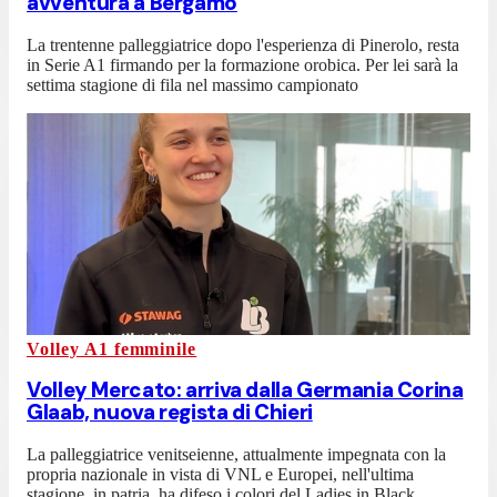
avventura a Bergamo
La trentenne palleggiatrice dopo l'esperienza di Pinerolo, resta
in Serie A1 firmando per la formazione orobica. Per lei sarà la
settima stagione di fila nel massimo campionato
Volley A1 femminile
Volley Mercato: arriva dalla Germania Corina
Glaab, nuova regista di Chieri
La palleggiatrice venitseienne, attualmente impegnata con la
propria nazionale in vista di VNL e Europei, nell'ultima
stagione, in patria, ha difeso i colori del Ladies in Black