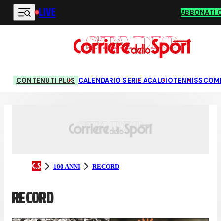
LIVE
Vai al contenuto principale
ABBONATI 
CONTENUTI PLUS
CALENDARIO SERIE A
CALCIO
TENNIS
SCOM
100 ANNI
RECORD
RECORD