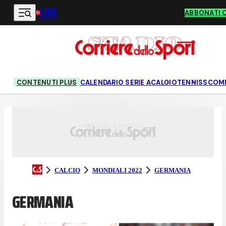
LIVE
Vai al contenuto principale
ABBONATI 
CONTENUTI PLUS
CALENDARIO SERIE A
CALCIO
TENNIS
SCOM
CALCIO
MONDIALI 2022
GERMANIA
GERMANIA