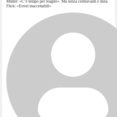
Müller: «C’è tempo per reagire». Ma senza centravanti è dura.
Flick: «Errori inaccettabili»