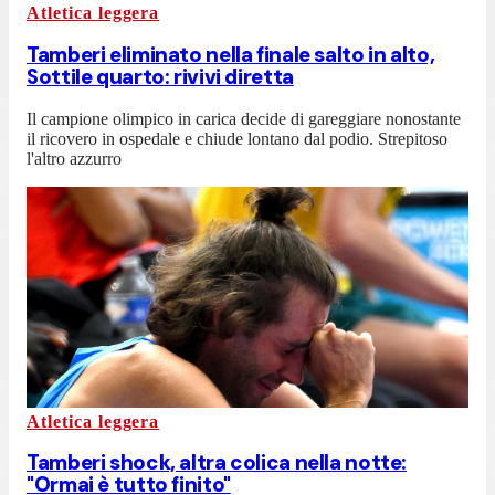
Atletica leggera
Tamberi eliminato nella finale salto in alto,
Sottile quarto: rivivi diretta
Il campione olimpico in carica decide di gareggiare nonostante
il ricovero in ospedale e chiude lontano dal podio. Strepitoso
l'altro azzurro
Atletica leggera
Tamberi shock, altra colica nella notte:
"Ormai è tutto finito"