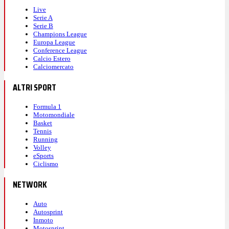
Live
Serie A
Serie B
Champions League
Europa League
Conference League
Calcio Estero
Calciomercato
ALTRI SPORT
Formula 1
Motomondiale
Basket
Tennis
Running
Volley
eSports
Ciclismo
NETWORK
Auto
Autosprint
Inmoto
Motosprint