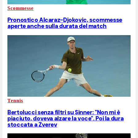
Scommesse
Pronostico Alcaraz-Djokovic, scommesse
aperte anche sulla durata del match
Tennis
Bertolucci senza filtri su Sinner: "Non mi è
piaciuto, doveva alzare la voce". Poi la dura
stoccata a Zverev