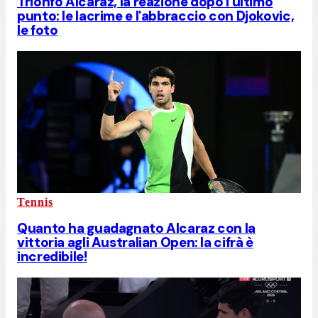
Trionfo Alcaraz, la reazione dopo l'ultimo
punto: le lacrime e l'abbraccio con Djokovic,
le foto
Tennis
Quanto ha guadagnato Alcaraz con la
vittoria agli Australian Open: la cifrà è
incredibile!