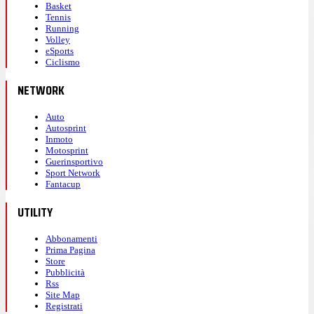
Basket
Tennis
Running
Volley
eSports
Ciclismo
NETWORK
Auto
Autosprint
Inmoto
Motosprint
Guerinsportivo
Sport Network
Fantacup
UTILITY
Abbonamenti
Prima Pagina
Store
Pubblicità
Rss
Site Map
Registrati