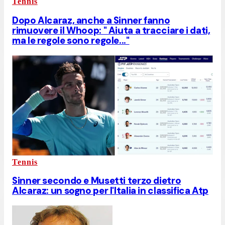
Tennis
Dopo Alcaraz, anche a Sinner fanno
rimuovere il Whoop: " Aiuta a tracciare i dati,
ma le regole sono regole..."
Tennis
Sinner secondo e Musetti terzo dietro
Alcaraz: un sogno per l'Italia in classifica Atp