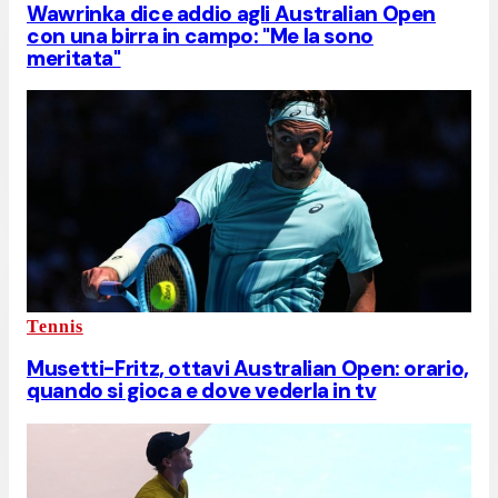
Wawrinka dice addio agli Australian Open
con una birra in campo: "Me la sono
meritata"
Tennis
Musetti-Fritz, ottavi Australian Open: orario,
quando si gioca e dove vederla in tv