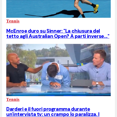
Tennis
McEnroe duro su Sinner: "La chiusura del
tetto agli Australian Open? A parti inverse..."
Tennis
Darderi e il fuori programma durante
un'intervista tv: un crampo lo paralizza. I