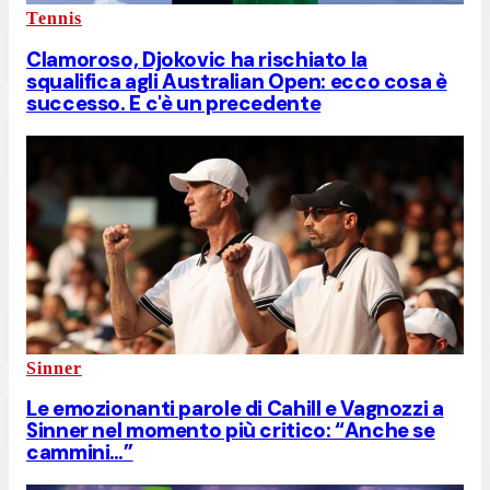
Tennis
Clamoroso, Djokovic ha rischiato la
squalifica agli Australian Open: ecco cosa è
successo. E c'è un precedente
Sinner
Le emozionanti parole di Cahill e Vagnozzi a
Sinner nel momento più critico: “Anche se
cammini…”