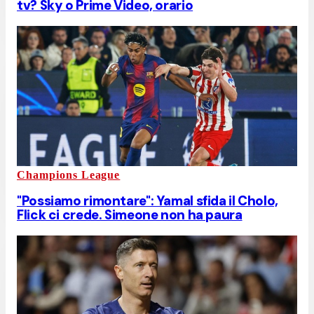
tv? Sky o Prime Video, orario
Champions League
"Possiamo rimontare": Yamal sfida il Cholo,
Flick ci crede. Simeone non ha paura