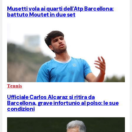
Musetti vola ai quarti dell'Atp Barcellona:
battuto Moutet in due set
Tennis
Ufficiale Carlos Alcaraz si ritira da
Barcellona, grave infortunio al polso: le sue
condizioni