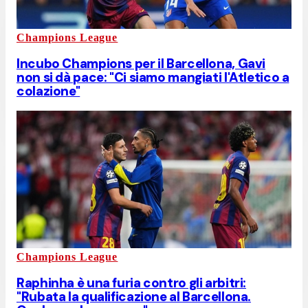
Champions League
Incubo Champions per il Barcellona, Gavi
non si dà pace: "Ci siamo mangiati l'Atletico a
colazione"
Champions League
Raphinha è una furia contro gli arbitri:
"Rubata la qualificazione al Barcellona.