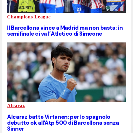
Champions League
Il Barcellona vince a Madrid ma non basta: in
semifinale ci va l’Atletico di Simeone
Alcaraz
Alcaraz batte Virtanen: per lo spagnolo
debutto ok all'Atp 500 di Barcellona senza
Sinner