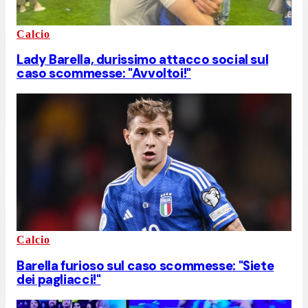
Calcio
Lady Barella, durissimo attacco social sul
caso scommesse: "Avvoltoi!"
Calcio
Barella furioso sul caso scommesse: "Siete
dei pagliacci!"