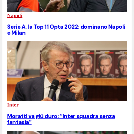
Napoli
Serie A, la Top 11 Opta 2022: dominano Napoli
e Milan
Inter
Moratti va giù duro: “Inter squadra senza
fantasia”