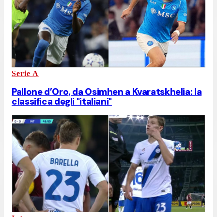
Serie A
Pallone d’Oro, da Osimhen a Kvaratskhelia: la
classifica degli "italiani"