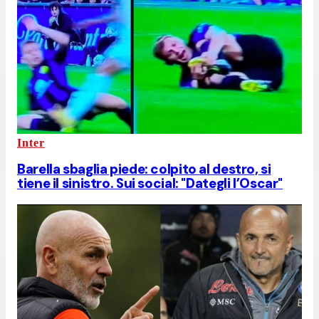
Inter
Barella sbaglia piede: colpito al destro, si
tiene il sinistro. Sui social: "Dategli l’Oscar"