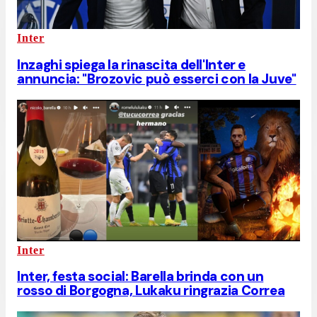
Inter
Inzaghi spiega la rinascita dell'Inter e
annuncia: "Brozovic può esserci con la Juve"
Inter
Inter, festa social: Barella brinda con un
rosso di Borgogna, Lukaku ringrazia Correa