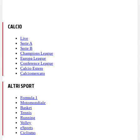
CALCIO
Live
Serie A
Serie B
Champions League
Europa League
Conference League
Calcio Estero
Calciomercato
ALTRI SPORT
Formula 1
Motomondiale
Basket
Tennis
Running
Volley
eSports
Ciclismo