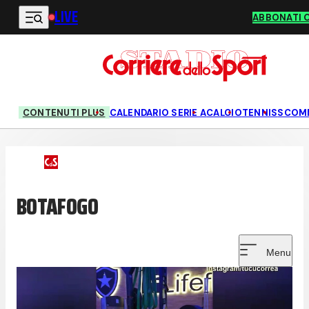
LIVE
Vai al contenuto principale
ABBONATI 
CONTENUTI PLUS
CALENDARIO SERIE A
CALCIO
TENNIS
SCOM
BOTAFOGO
Menu