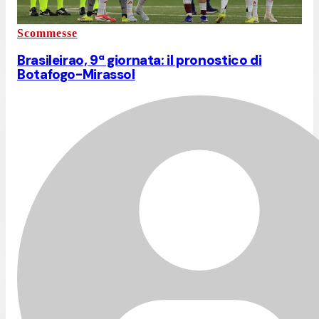
Scommesse
Brasileirao, 9ª giornata: il pronostico di
Botafogo-Mirassol