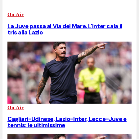
On Air
La Juve passa al Via del Mare. L'Inter cala il
tris alla Lazio
On Air
Cagliari-Udinese, Lazio-Inter, Lecce-Juve e
tennis: le ultimissime