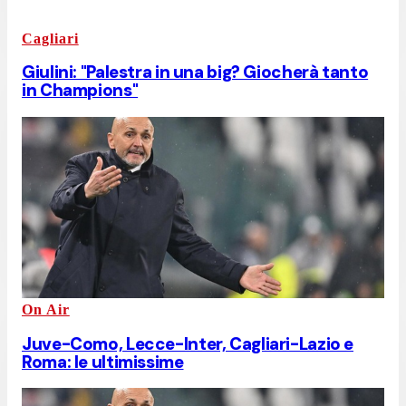
Cagliari
Giulini: "Palestra in una big? Giocherà tanto
in Champions"
On Air
Juve-Como, Lecce-Inter, Cagliari-Lazio e
Roma: le ultimissime