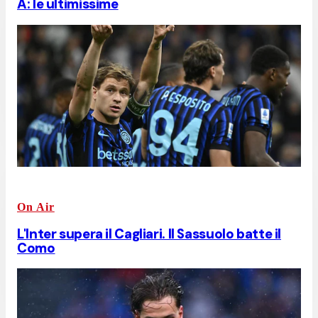
A: le ultimissime
On Air
L'Inter supera il Cagliari. Il Sassuolo batte il
Como