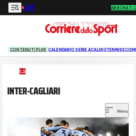
LIVE
Vai al contenuto principale
ABBONATI 
CONTENUTI PLUS
CALENDARIO SERIE A
CALCIO
TENNIS
SCOM
INTER-CAGLIARI
Menu