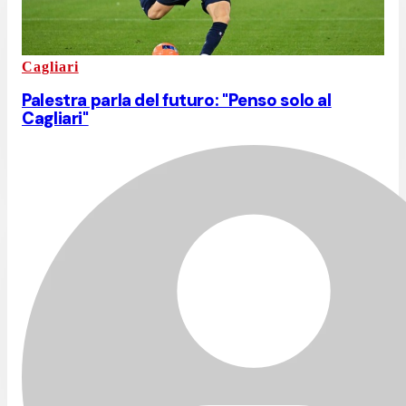
Cagliari
Palestra parla del futuro: "Penso solo al
Cagliari"