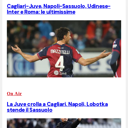
Cagliari-Juve, Napoli-Sassuolo, Udinese-
Inter e Roma: le ultimissime
On Air
La Juve crolla a Cagliari. Napoli, Lobotka
stende il Sassuolo