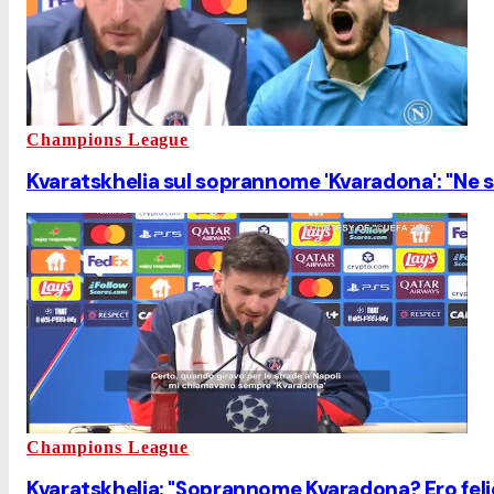
Champions League
Kvaratskhelia sul soprannome 'Kvaradona': "Ne son
Champions League
Kvaratskhelia: "Soprannome Kvaradona? Ero felic