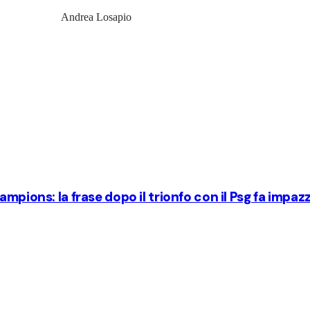
Andrea Losapio
pions: la frase dopo il trionfo con il Psg fa impazzir