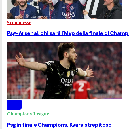
Scommesse
Psg-Arsenal, chi sarà l'Mvp della finale di Cham
Champions League
Psg in finale Champions, Kvara strepitoso