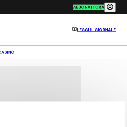
ABBONATI ORA
LEGGI IL GIORNALE
CASINÒ