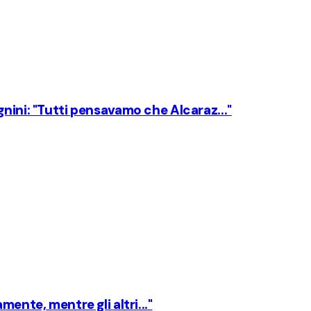
nini: "Tutti pensavamo che Alcaraz..."
ente, mentre gli altri..."