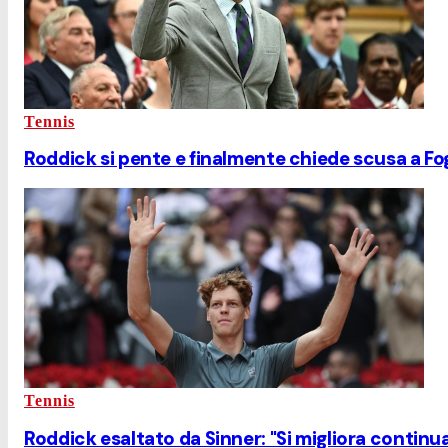
Tennis
Roddick si pente e finalmente chiede scusa a Fog
Tennis
Roddick esaltato da Sinner: "Si migliora continuam