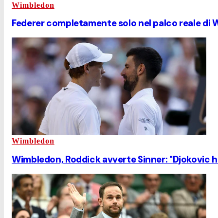
Wimbledon
Federer completamente solo nel palco reale di Wi
Wimbledon
Wimbledon, Roddick avverte Sinner: "Djokovic ha 