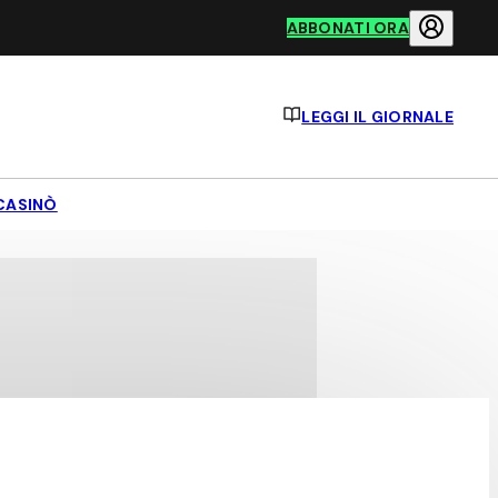
ABBONATI ORA
LEGGI IL GIORNALE
CASINÒ