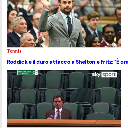
Tennis
Roddick e il duro attacco a Shelton e Fritz: "È ora