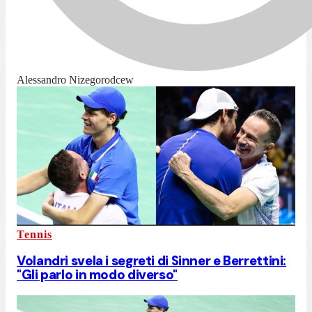
Alessandro Nizegorodcew
Tennis
Volandri svela i segreti di Sinner e Berrettini:
"Gli parlo in modo diverso"