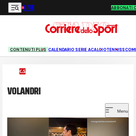
LIVE
Vai al contenuto principale
ABBONATI 
CONTENUTI PLUS
CALENDARIO SERIE A
CALCIO
TENNIS
SCOM
VOLANDRI
Menu