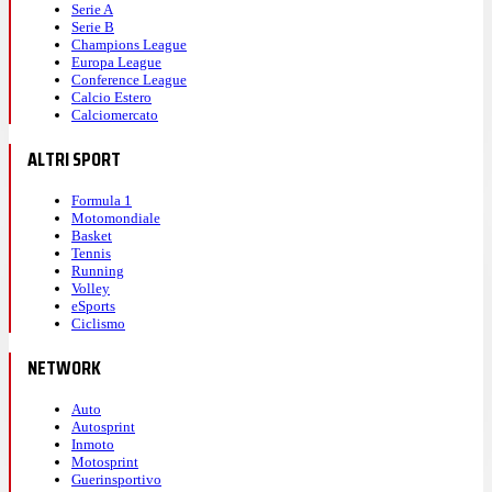
Serie A
Serie B
Champions League
Europa League
Conference League
Calcio Estero
Calciomercato
ALTRI SPORT
Formula 1
Motomondiale
Basket
Tennis
Running
Volley
eSports
Ciclismo
NETWORK
Auto
Autosprint
Inmoto
Motosprint
Guerinsportivo