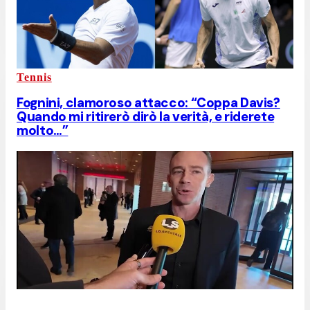
Tennis
Fognini, clamoroso attacco: “Coppa Davis?
Quando mi ritirerò dirò la verità, e riderete
molto…”