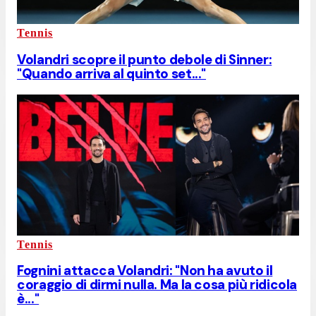
Tennis
Volandri scopre il punto debole di Sinner:
"Quando arriva al quinto set..."
Tennis
Fognini attacca Volandri: "Non ha avuto il
coraggio di dirmi nulla. Ma la cosa più ridicola
è..."