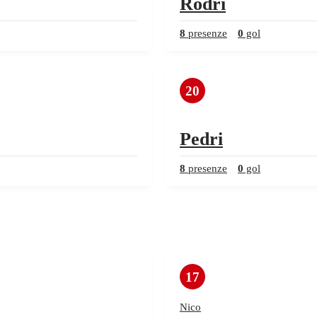
Rodri
8
presenze
0
gol
20
Pedri
8
presenze
0
gol
17
Nico