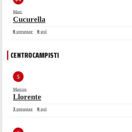
Marc
Cucurella
8
presenze
0
gol
CENTROCAMPISTI
5
Marcos
Llorente
3
presenze
0
gol