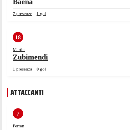
Baena
7
presenze
1
gol
18
Martín
Zubimendi
1
presenza
0
gol
ATTACCANTI
7
Ferran