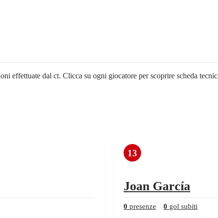
ni effettuate dal ct. Clicca su ogni giocatore per scoprire scheda tecnica
13
Joan García
0
presenze
0
gol subiti