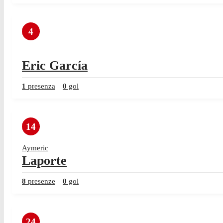
4
Eric García
1
presenza
0
gol
14
Aymeric
Laporte
8
presenze
0
gol
24