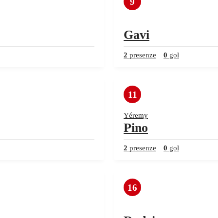
9
Gavi
2
presenze
0
gol
11
Yéremy
Pino
2
presenze
0
gol
16