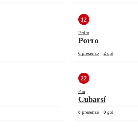
12
Pedro
Porro
6
presenze
2
gol
22
Pau
Cubarsí
8
presenze
0
gol