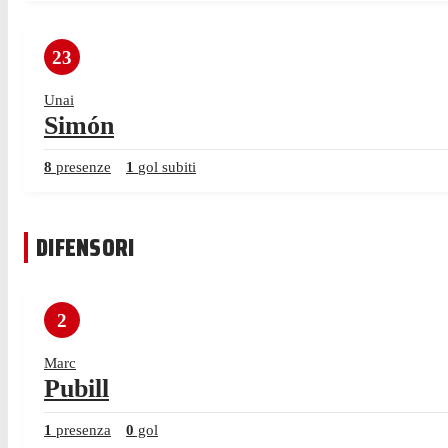
23
Unai
Simón
8
presenze
1
gol subiti
DIFENSORI
2
Marc
Pubill
1
presenza
0
gol