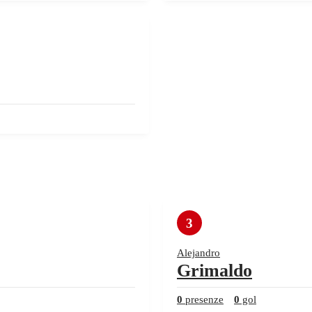
3
Alejandro
Grimaldo
0
presenze
0
gol