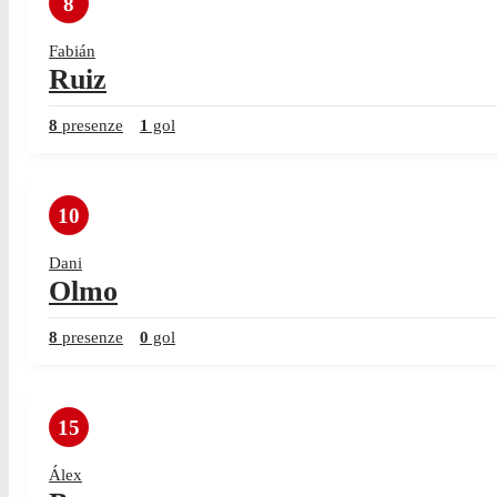
8
Fabián
Ruiz
8
presenze
1
gol
10
Dani
Olmo
8
presenze
0
gol
15
Álex