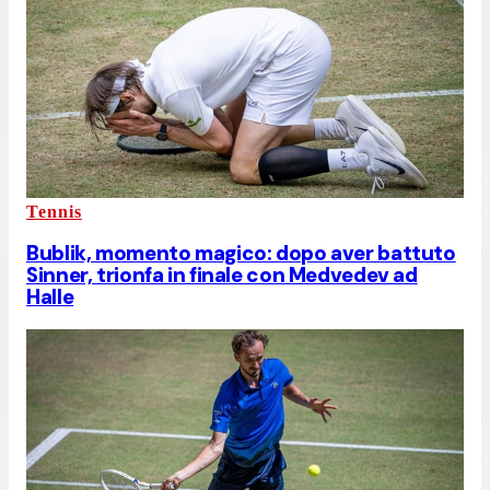
Tennis
Bublik, momento magico: dopo aver battuto
Sinner, trionfa in finale con Medvedev ad
Halle