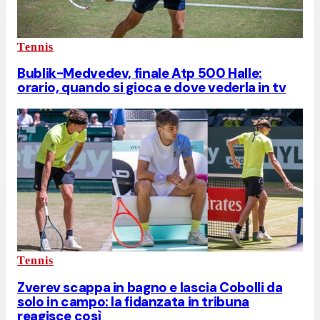
Tennis
Bublik-Medvedev, finale Atp 500 Halle:
orario, quando si gioca e dove vederla in tv
Tennis
Zverev scappa in bagno e lascia Cobolli da
solo in campo: la fidanzata in tribuna
reagisce così