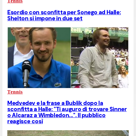
Tennis
Esordio con sconfitta per Sonego ad Halle:
Shelton si impone in due set
Tennis
Medvedev e la frase a Bublik dopo la
sconfitta a Halle: "Ti auguro di trovare Sinner
o Alcaraz a Wimbledon...". Il pubblico
reagisce così