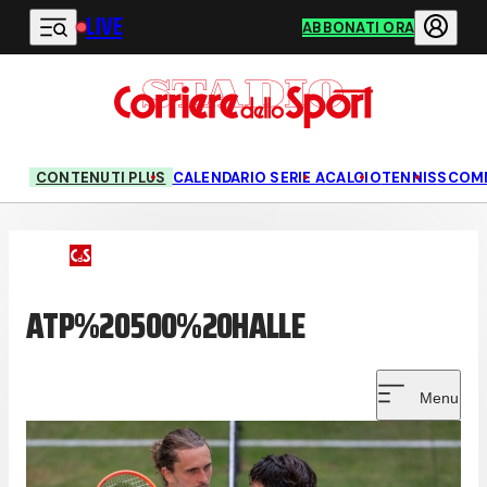
LIVE
Vai al contenuto principale
ABBONATI ORA
CONTENUTI PLUS
CALENDARIO SERIE A
CALCIO
TENNIS
SCOM
ATP%20500%20HALLE
Menu