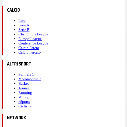
CALCIO
Live
Serie A
Serie B
Champions League
Europa League
Conference League
Calcio Estero
Calciomercato
ALTRI SPORT
Formula 1
Motomondiale
Basket
Tennis
Running
Volley
eSports
Ciclismo
NETWORK