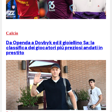
Calcio
Da Openda a Dovbyk ed il gioiellino Sa: la
classifica dei giocatori più preziosi andati in
prestito