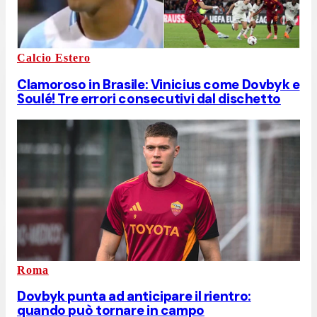
Calcio Estero
Clamoroso in Brasile: Vinicius come Dovbyk e
Soulé! Tre errori consecutivi dal dischetto
Roma
Dovbyk punta ad anticipare il rientro:
quando può tornare in campo