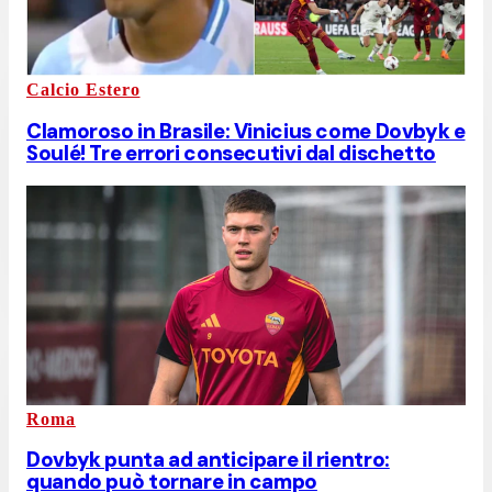
Calcio Estero
Clamoroso in Brasile: Vinicius come Dovbyk e
Soulé! Tre errori consecutivi dal dischetto
Roma
Dovbyk punta ad anticipare il rientro:
quando può tornare in campo