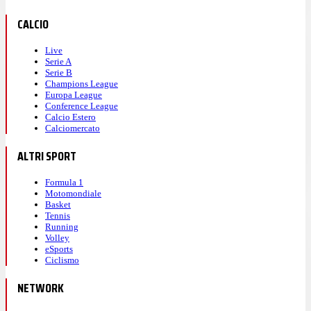
CALCIO
Live
Serie A
Serie B
Champions League
Europa League
Conference League
Calcio Estero
Calciomercato
ALTRI SPORT
Formula 1
Motomondiale
Basket
Tennis
Running
Volley
eSports
Ciclismo
NETWORK