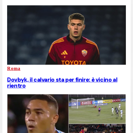
Roma
Dovbyk, il calvario sta per finire: è vicino al
rientro