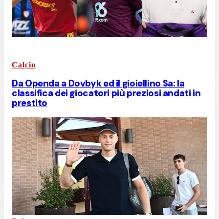
Calcio
Da Openda a Dovbyk ed il gioiellino Sa: la
classifica dei giocatori più preziosi andati in
prestito