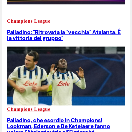
Champions League
Palladino: "Ritrovata la "vecchia" Atalanta. É
la vittoria del gruppo"
Champions League
Palladino, che esordio in Champions!
Lookman, Ederson e De Ketelaere fanno