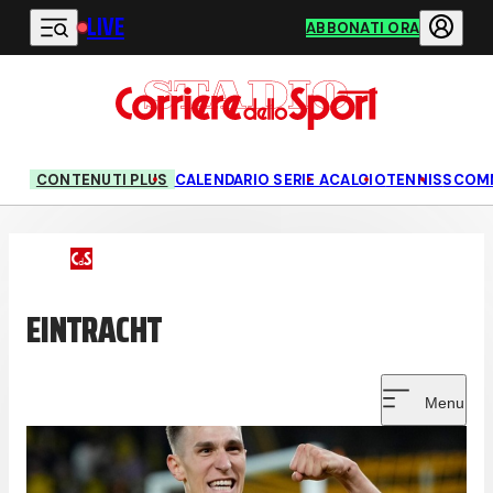
LIVE
Vai al contenuto principale
ABBONATI ORA
CONTENUTI PLUS
CALENDARIO SERIE A
CALCIO
TENNIS
SCOM
EINTRACHT
Menu