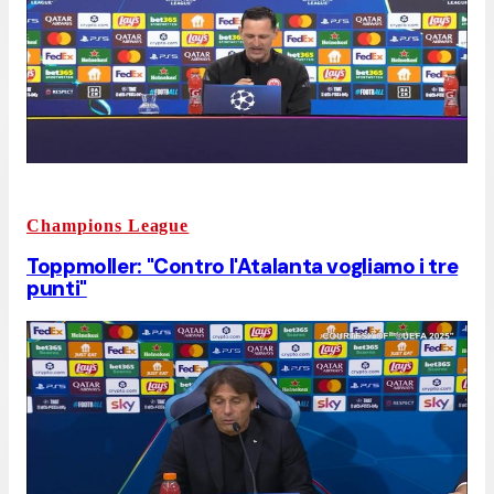
Champions League
Toppmoller: "Contro l'Atalanta vogliamo i tre
punti"