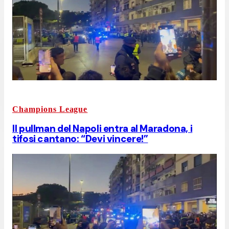
Champions League
Il pullman del Napoli entra al Maradona, i
tifosi cantano: “Devi vincere!”