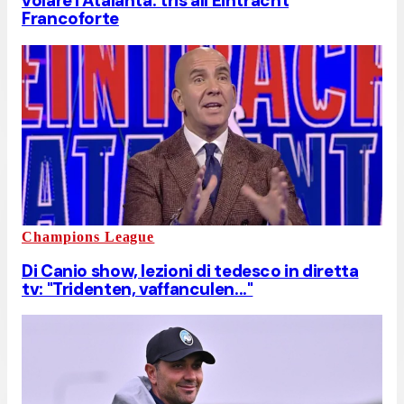
volare l'Atalanta: tris all'Eintracht
Francoforte
Champions League
Di Canio show, lezioni di tedesco in diretta
tv: "Tridenten, vaffanculen..."