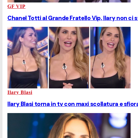
GF VIP
Chanel Totti al Grande Fratello Vip, Ilary non ci s
Ilary Blasi
Ilary Blasi torna in tv con maxi scollatura e sfior