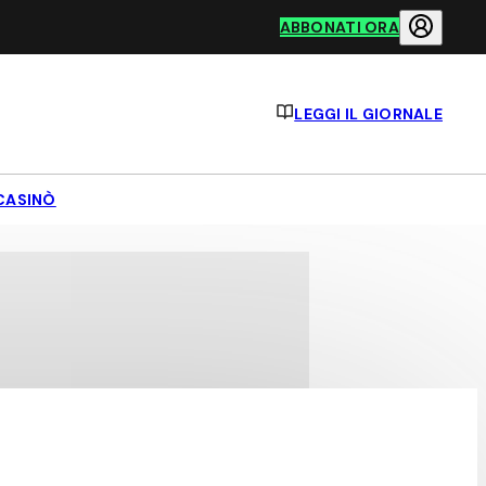
ABBONATI ORA
LEGGI IL GIORNALE
CASINÒ