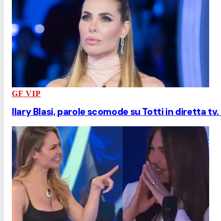
GF VIP
Ilary Blasi, parole scomode su Totti in diretta tv.