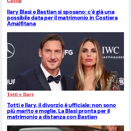
Gossip
Ilary Blasi e Bastian si sposano: c'è già una
possibile data per il matrimonio in Costiera
Amalfitana
Totti e Ilary
Totti e Ilary, il divorzio è ufficiale: non sono
più marito e moglie. La Blasi pronta per il
matrimonio a distanza con Bastian