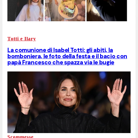
Totti e Ilary
La comunione di Isabel Totti: gli abiti, la
bomboniera, le foto della festa e il bacio con
papà Francesco che spazza via le bugie
Scommesse