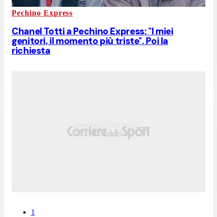
Pechino Express
Chanel Totti a Pechino Express: "I miei
genitori, il momento più triste". Poi la
richiesta
1