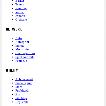
Basket
Tennis
Running
Volley
eSports
Ciclismo
NETWORK
Auto
Autosprint
Inmoto
Motosprint
Guerinsportivo
Sport Network
Fantacup
UTILITY
Abbonamenti
Prima Pagina
Store
Pubblicità
Rss
Site Map
Registrati