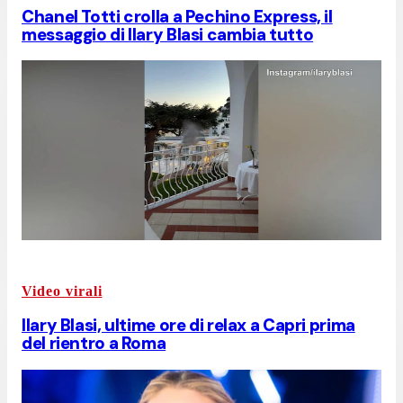
Chanel Totti crolla a Pechino Express, il
messaggio di Ilary Blasi cambia tutto
Video virali
Ilary Blasi, ultime ore di relax a Capri prima
del rientro a Roma