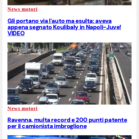
News motori
Gli portano via l'auto ma esulta: aveva
appena segnato Koulibaly in Napoli-Juve!
VIDEO
News motori
Ravenna, multa record e 200 punti patente
per il camionista imbroglione