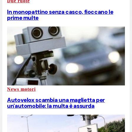
Due ruote
In monopattino senza casco, fioccano le
prime multe
News motori
Autovelox scambia una maglietta per
un'automobile: la multa è assurda