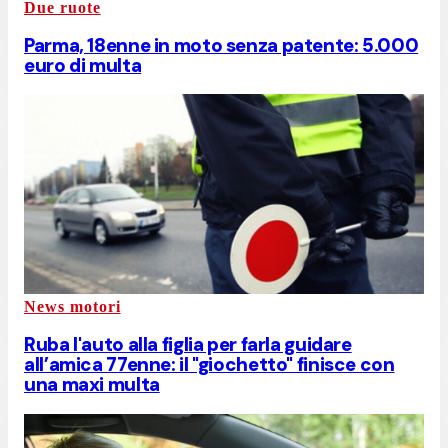
Due ruote
Parma, 18enne in moto senza patente: 5.000
euro di multa
News motori
Ruba l'auto alla figlia per farla guidare
all’amica 77enne: il "giochetto" finisce con
una maxi multa