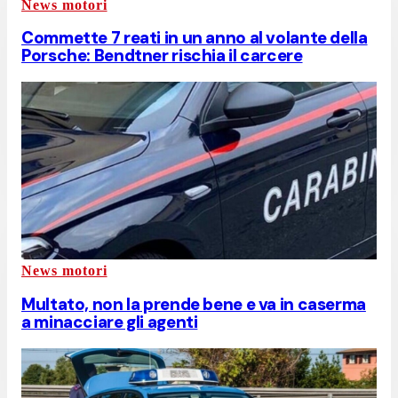
News motori
Commette 7 reati in un anno al volante della
Porsche: Bendtner rischia il carcere
News motori
Multato, non la prende bene e va in caserma
a minacciare gli agenti