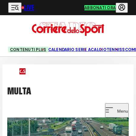
LIVE
Vai al contenuto principale
ABBONATI ORA
CONTENUTI PLUS
CALENDARIO SERIE A
CALCIO
TENNIS
SCOM
MULTA
Menu