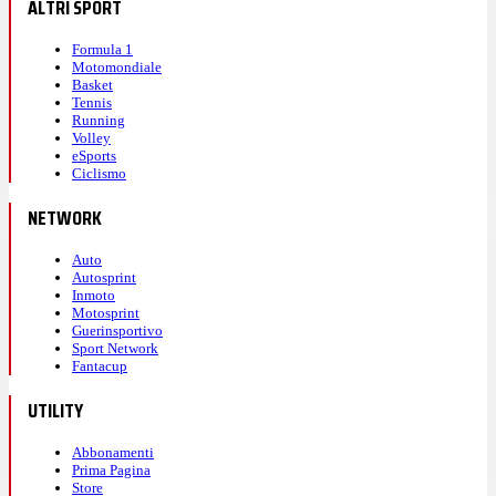
ALTRI SPORT
Formula 1
Motomondiale
Basket
Tennis
Running
Volley
eSports
Ciclismo
NETWORK
Auto
Autosprint
Inmoto
Motosprint
Guerinsportivo
Sport Network
Fantacup
UTILITY
Abbonamenti
Prima Pagina
Store