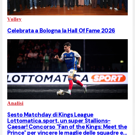
Volley
Celebrata a Bologna la Hall Of Fame 2026
Analisi
Sesto Matchday di Kings League
Lottomatica.sport, un super Stallions-
Caesar! Concorso "Fan of the Kings: Meet the
Prince" per vincere le maglie delle squadre e...