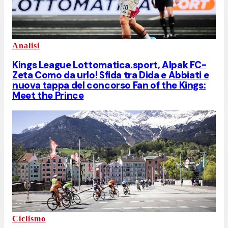
Analisi
Kings League Lottomatica.sport, Alpak FC-
Zeta Como da urlo! Sfida tra Dida e Abbiati e
nuova tappa del concorso Fan of the Kings:
Meet the Prince
Ciclismo