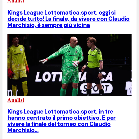
Analisi
Kings League Lottomatica.sport, oggi si
decide tutto! La finale, da vivere con Claudio
Marchisio, è sempre più vicina
Analisi
Kings League Lottomatica.sport, in tre
hanno centrato il primo obiettivo. E per
vivere la finale del torneo con Claudio
Marchisio…