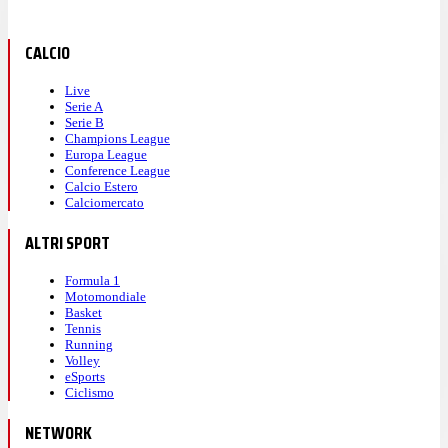
CALCIO
Live
Serie A
Serie B
Champions League
Europa League
Conference League
Calcio Estero
Calciomercato
ALTRI SPORT
Formula 1
Motomondiale
Basket
Tennis
Running
Volley
eSports
Ciclismo
NETWORK