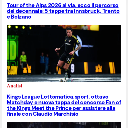
Tour of the Alps 2026 al via, ecco il percorso
del decennale: 5 tappe tra Innsbruck, Trento
e Bolzano
Analisi
Kings League Lottomatica.sport, ottavo
Matchday e nuova tappa del concorso Fan of
the Kings Meet the Prince per assistere alla
finale con Claudio Marchisio