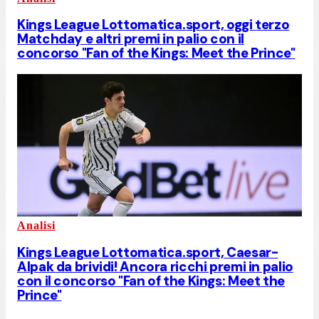
Kings League Lottomatica.sport, oggi terzo
Matchday e altri premi in palio con il
concorso "Fan of the Kings: Meet the Prince"
Analisi
Kings League Lottomatica.sport, Caesar-
Alpak da brividi! Ancora ricchi premi in palio
con il concorso "Fan of the Kings: Meet the
Prince"