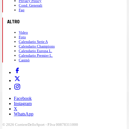
Privacy Policy
Cond. Generali
Faq
ALTRO
Video
Foto
Calendario Serie A
Calendario Champions
Calendario Europa L.
Calendario Premier L.
Casinò
Facebook
Instagram
X
WhatsApp
© 2026 CorriereDelloSport - P.Iva 00878311000