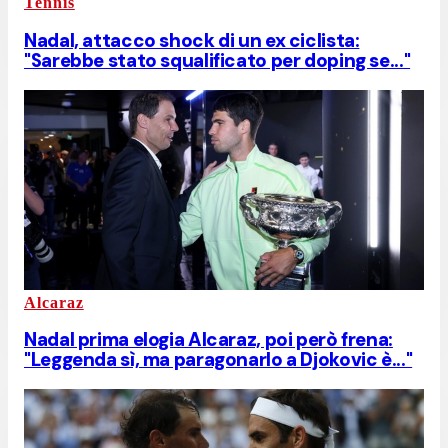
Tennis
Nadal, attacco shock di un ex ciclista:
"Sarebbe stato squalificato per doping se..."
Alcaraz
Nadal prima elogia Alcaraz, poi però frena:
"Leggenda sì, ma paragonarlo a Djokovic è..."