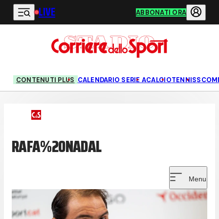
LIVE
Vai al contenuto principale
ABBONATI ORA
CONTENUTI PLUS
CALENDARIO SERIE A
CALCIO
TENNIS
SCOM
RAFA%20NADAL
Menu