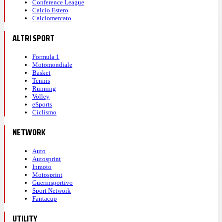
Conference League
Calcio Estero
Calciomercato
ALTRI SPORT
Formula 1
Motomondiale
Basket
Tennis
Running
Volley
eSports
Ciclismo
NETWORK
Auto
Autosprint
Inmoto
Motosprint
Guerinsportivo
Sport Network
Fantacup
UTILITY