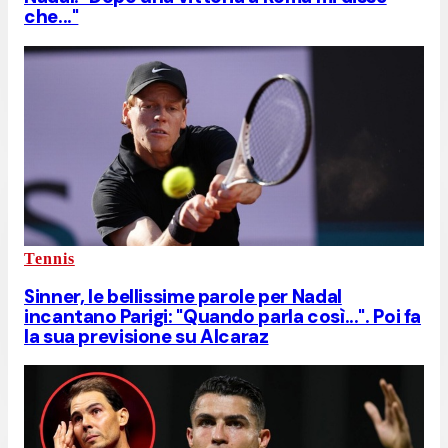
che..."
Tennis
Sinner, le bellissime parole per Nadal
incantano Parigi: "Quando parla così...". Poi fa
la sua previsione su Alcaraz