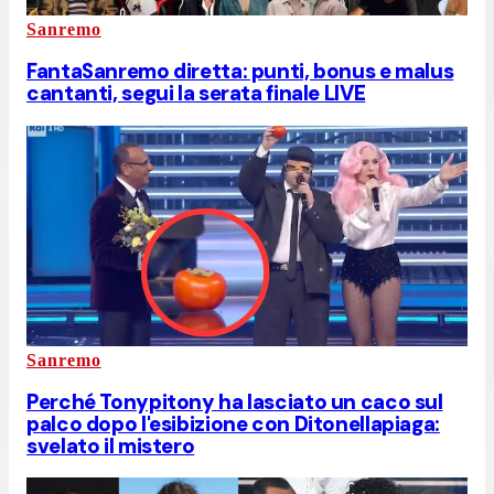
Sanremo
FantaSanremo diretta: punti, bonus e malus
cantanti, segui la serata finale LIVE
Sanremo
Perché Tonypitony ha lasciato un caco sul
palco dopo l'esibizione con Ditonellapiaga:
svelato il mistero