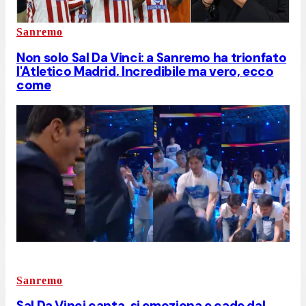
Sanremo
Non solo Sal Da Vinci: a Sanremo ha trionfato
l'Atletico Madrid. Incredibile ma vero, ecco
come
Sanremo
Sal Da Vinci canta, si emoziona e cade dal