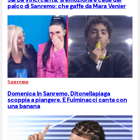
palco di Sanremo: che gaffe da Mara Venier
Sanremo
Domenica In Sanremo, Ditonellapiaga
scoppia a piangere. E Fulminacci canta con
una banana