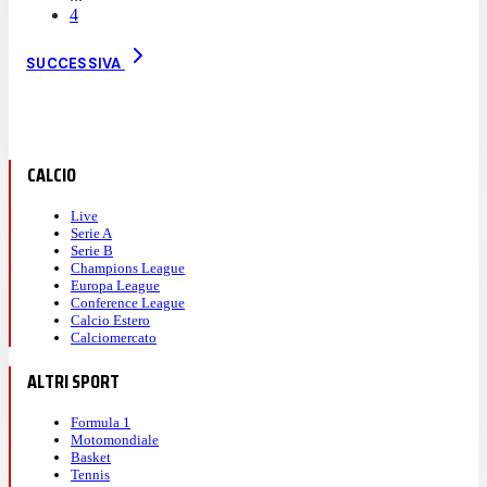
4
SUCCESSIVA
CALCIO
Live
Serie A
Serie B
Champions League
Europa League
Conference League
Calcio Estero
Calciomercato
ALTRI SPORT
Formula 1
Motomondiale
Basket
Tennis