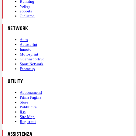
Running
Volley
eSports
Ciclismo
NETWORK
Auto
Autosprint
Inmoto
Motosprint
Guerinsportivo
Sport Network
Fantacup
UTILITY
Abbonamenti
Prima Pagina
Store
Pubblicità
Rss
Site Map
Registrati
ASSISTENZA