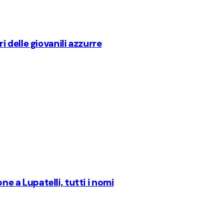
ri delle giovanili azzurre
ne a Lupatelli, tutti i nomi